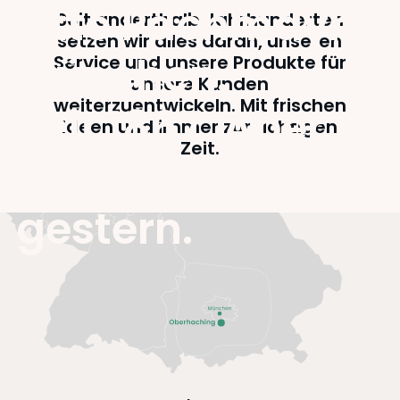
Otto Pachmayr
Seit anderthalb Jahrhunderten
setzen wir alles daran, unseren
München.
Service und unsere Produkte für
unsere Kunden
weiterzuentwickeln. Mit frischen
Seit 1867. Aber
Ideen und immer zur richtigen
Zeit.
nicht von
gestern.